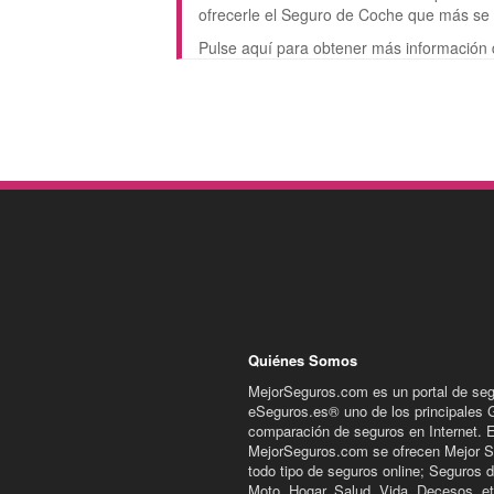
ofrecerle el Seguro de Coche que más se
Pulse aquí para obtener más información
Quiénes Somos
MejorSeguros.com es un portal de se
eSeguros.es® uno de los principales 
comparación de seguros en Internet. 
MejorSeguros.com se ofrecen Mejor S
todo tipo de seguros online; Seguros 
Moto, Hogar, Salud, Vida, Decesos, et