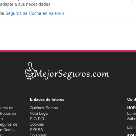
 adapte a sus necesidades.
 de
Seguros de Coche en Valencia
Enlaces de Interés
Cont
guros de
Quiénes Somos
HOR
Grupos de
Nota Legal
Lune
En
R.G.P.D.
Sába
eguros de
Cookies
Llam
de Coche,
PYSSA
c..
Colaborar
SOL