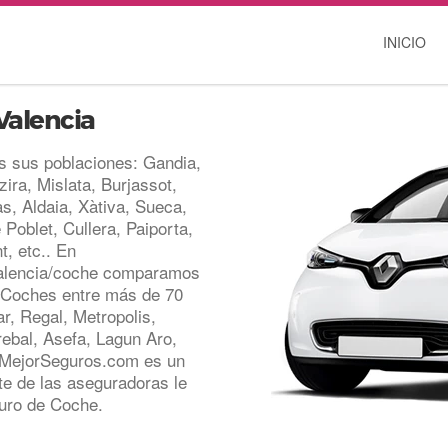
INICIO
Valencia
s sus poblaciones: Gandia,
ira, Mislata, Burjassot,
às, Aldaia, Xàtiva, Sueca,
 Poblet, Cullera, Paiporta,
t, etc.. En
valencia/coche comparamos
 Coches entre más de 70
, Regal, Metropolis,
rebal, Asefa, Lagun Aro,
. MejorSeguros.com es un
e de las aseguradoras le
uro de Coche.