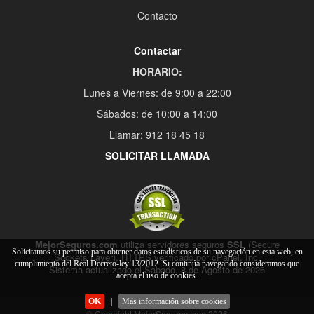
Contacto
Contactar
HORARIO:
Lunes a Viernes: de 9:00 a 22:00
Sábados: de 10:00 a 14:00
Llamar: 912 18 45 18
SOLICITAR LLAMADA
MejorSeguros.com
utiliza servidores seguros
SSL
(Secure
Solicitamos su permiso para obtener datos estadísticos de su navegación en esta web, en
Sockets Layer), HTTPS verificado por cPanel, Inc.
cumplimiento del Real Decreto-ley 13/2012. Si continúa navegando consideramos que
Sistema actualizado el Sabado, 8 de Agosto de 2026
acepta el uso de cookies.
OK
|
Más información sobre cookies
© Copyright MejorSeguros.com 2026