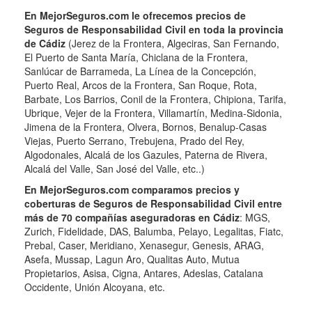
En MejorSeguros.com le ofrecemos precios de
Seguros de Responsabilidad Civil en toda la provincia
de Cádiz
(Jerez de la Frontera, Algeciras, San Fernando,
El Puerto de Santa María, Chiclana de la Frontera,
Sanlúcar de Barrameda, La Línea de la Concepción,
Puerto Real, Arcos de la Frontera, San Roque, Rota,
Barbate, Los Barrios, Conil de la Frontera, Chipiona, Tarifa,
Ubrique, Vejer de la Frontera, Villamartín, Medina-Sidonia,
Jimena de la Frontera, Olvera, Bornos, Benalup-Casas
Viejas, Puerto Serrano, Trebujena, Prado del Rey,
Algodonales, Alcalá de los Gazules, Paterna de Rivera,
Alcalá del Valle, San José del Valle, etc..)
En MejorSeguros.com comparamos precios y
coberturas de Seguros de Responsabilidad Civil entre
más de 70 compañías aseguradoras en Cádiz
: MGS,
Zurich, Fidelidade, DAS, Balumba, Pelayo, Legalitas, Fiatc,
Prebal, Caser, Meridiano, Xenasegur, Genesis, ARAG,
Asefa, Mussap, Lagun Aro, Qualitas Auto, Mutua
Propietarios, Asisa, Cigna, Antares, Adeslas, Catalana
Occidente, Unión Alcoyana, etc.