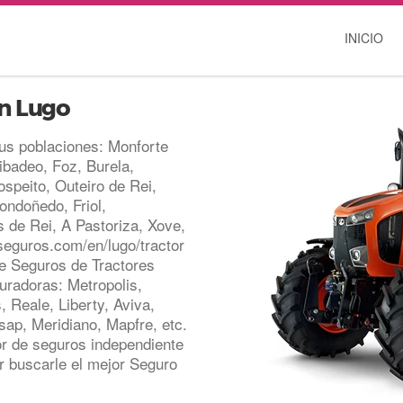
INICIO
en Lugo
us poblaciones: Monforte
Ribadeo, Foz, Burela,
ospeito, Outeiro de Rei,
ndoñedo, Friol,
 de Rei, A Pastoriza, Xove,
seguros.com/en/lugo/tractor
e Seguros de Tractores
radoras: Metropolis,
, Reale, Liberty, Aviva,
sap, Meridiano, Mapfre, etc.
 de seguros independiente
r buscarle el mejor Seguro