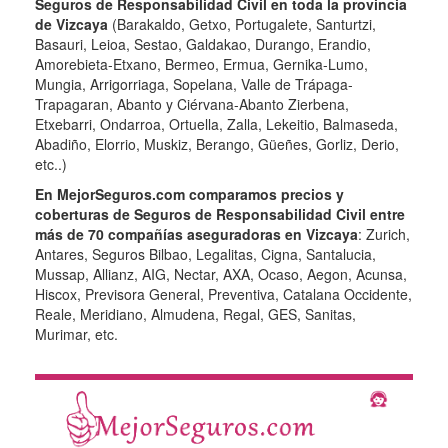
Seguros de Responsabilidad Civil en toda la provincia
de Vizcaya
(Barakaldo, Getxo, Portugalete, Santurtzi,
Basauri, Leioa, Sestao, Galdakao, Durango, Erandio,
Amorebieta-Etxano, Bermeo, Ermua, Gernika-Lumo,
Mungia, Arrigorriaga, Sopelana, Valle de Trápaga-
Trapagaran, Abanto y Ciérvana-Abanto Zierbena,
Etxebarri, Ondarroa, Ortuella, Zalla, Lekeitio, Balmaseda,
Abadiño, Elorrio, Muskiz, Berango, Güeñes, Gorliz, Derio,
etc..)
En MejorSeguros.com comparamos precios y
coberturas de Seguros de Responsabilidad Civil entre
más de 70 compañías aseguradoras en Vizcaya
: Zurich,
Antares, Seguros Bilbao, Legalitas, Cigna, Santalucia,
Mussap, Allianz, AIG, Nectar, AXA, Ocaso, Aegon, Acunsa,
Hiscox, Previsora General, Preventiva, Catalana Occidente,
Reale, Meridiano, Almudena, Regal, GES, Sanitas,
Murimar, etc.